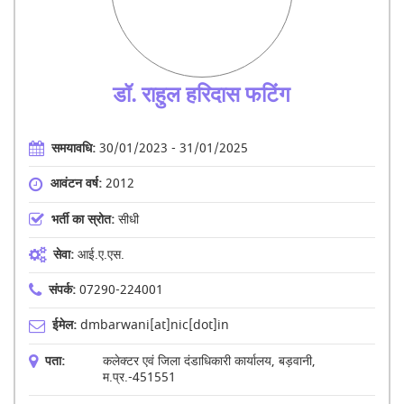
डॉ. राहुल हरिदास फटिंग
समयावधि:
30/01/2023 - 31/01/2025
आवंटन वर्ष:
2012
भर्ती का स्रोत:
सीधी
सेवा:
आई.ए.एस.
संपर्क:
07290-224001
ईमेल:
dmbarwani[at]nic[dot]in
पता:
कलेक्टर एवं जिला दंडाधिकारी कार्यालय, बड़वानी,
म.प्र.-451551